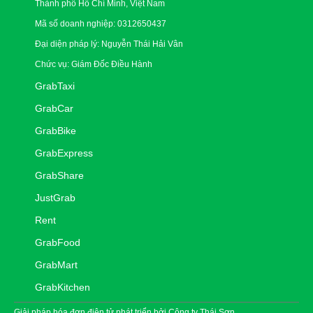
Thành phố Hồ Chí Minh, Việt Nam
Mã số doanh nghiệp: 0312650437
Đại diện pháp lý: Nguyễn Thái Hải Vân
Chức vụ: Giám Đốc Điều Hành
GrabTaxi
GrabCar
GrabBike
GrabExpress
GrabShare
JustGrab
Rent
GrabFood
GrabMart
GrabKitchen
Giải pháp
hóa đơn điện tử
phát triển bởi
Công ty Thái Sơn